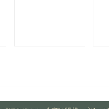
Grow light
プラ
フラワーアレンジメント
多肉植物・観葉植物
ブログ
ア