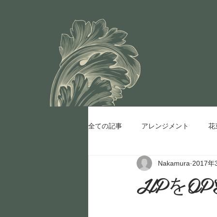
全ての記事
アレンジメント
花
Nakamura
2017年
HPをO