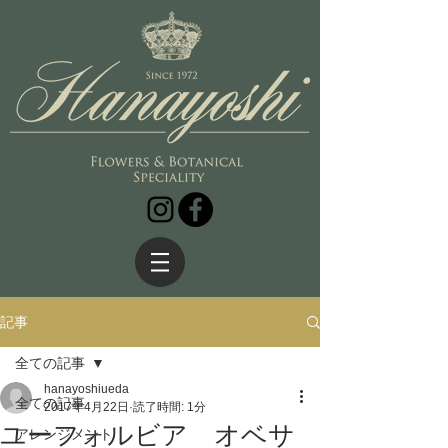
記事
全ての記事
hanayoshiueda
全ての記事
2017年4月22日
読了時間: 1分
ユーフォルビア オベサ
アレンジメント