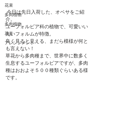
花束
 今日は先日入荷した、オベサをご紹
多肉植物
介。
多肉植物
ユーフォルビア科の植物で、可愛いい
花束
丸いフォルムが特徴。
良く見ると見える、まだら模様が何と
アレンジメント
も言えない！
草花から多肉種まで、世界中に数多く
生息するユーフォルビアですが、多肉
種はおおよそ５００種類ぐらいある様
です。