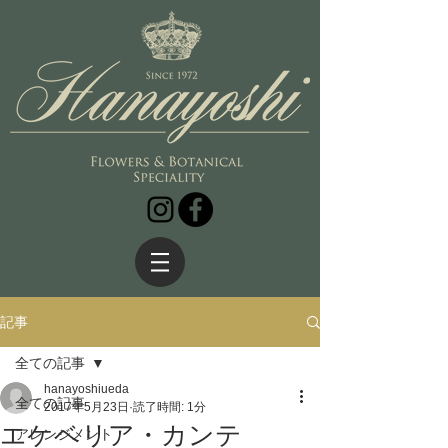
記事
全ての記事
hanayoshiueda
全ての記事
2017年5月23日
読了時間: 1分
エケベリア・カンテ
アレンジメント