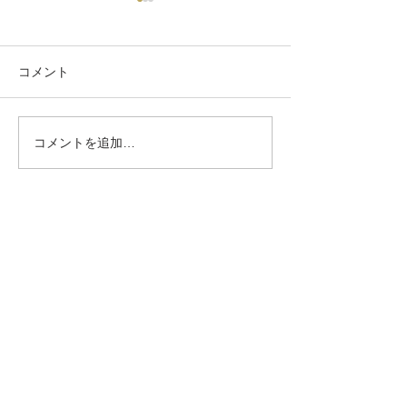
コメント
Grow light
プラチナ金鯱
コメントを追加…
Address
長野県上田市常磐城3-7-11