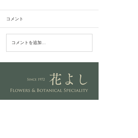
コメント
Grow light
プラチナ金鯱
コメントを追加…
Address
長野県上田市常磐城3-7-11