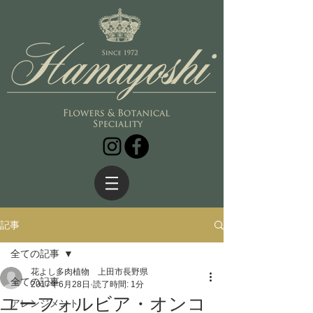
記事
全ての記事
花よし多肉植物 上田市長野県
全ての記事
2017年6月28日
読了時間: 1分
ユーフォルビア・オンコ
アレンジメント