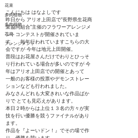
花束
こんにちは はなよしです
多肉植物
昨日から アリオ上田店で”長野県生花商
多肉植物
業協同組合”主催のフラワーアレンジメ
花束
ントコンテストが開催されていま
す。　毎年行われていますこちらの大
アレンジメント
会ですが 今年は地元上田開催。
普段はお花屋さんだけでわりとひっそ
り行われている場合が多いのですが 今
年はアリオ上田店での開催とあって　
一般のお客様の投票やデモンストレー
ションなども行われました。
みなさんどれも大変きれいな作品ばか
りで とても見応えがあります。
本日２時からは上位１３名の方々が実
技を行い優勝を競うファイナルがあり
ます。
作品を『よーいドン！』でその場で作
り　優勝を競います。