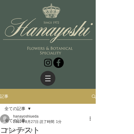
記事
全ての記事
hanayoshiueda
全ての記事
2017年8月27日
読了時間: 1分
コンテスト
アレンジメント