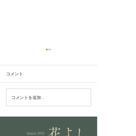
コメント
Grow light
プラチナ金鯱
コメントを追加…