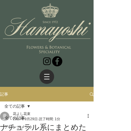
記事
全ての記事
花よし花束
全ての記事
2017年9月29日
読了時間: 1分
ナチュラル系にまとめた
アレンジメント